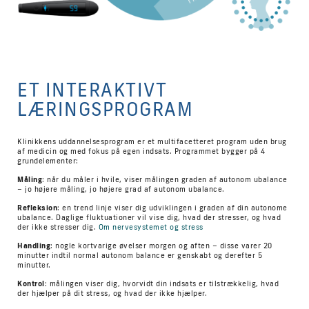
ET INTERAKTIVT
LÆRINGSPROGRAM
Klinikkens uddannelsesprogram er et multifacetteret program uden brug
af medicin og med fokus på egen indsats. Programmet bygger på 4
grundelementer:
Måling
: når du måler i hvile, viser målingen graden af autonom ubalance
– jo højere måling, jo højere grad af autonom ubalance.
Refleksion
: en trend linje viser dig udviklingen i graden af din autonome
ubalance. Daglige fluktuationer vil vise dig, hvad der stresser, og hvad
der ikke stresser dig.
Om nervesystemet og stress
Handling
: nogle kortvarige øvelser morgen og aften – disse varer 20
minutter indtil normal autonom balance er genskabt og derefter 5
minutter.
Kontrol
: målingen viser dig, hvorvidt din indsats er tilstrækkelig, hvad
der hjælper på dit stress, og hvad der ikke hjælper.