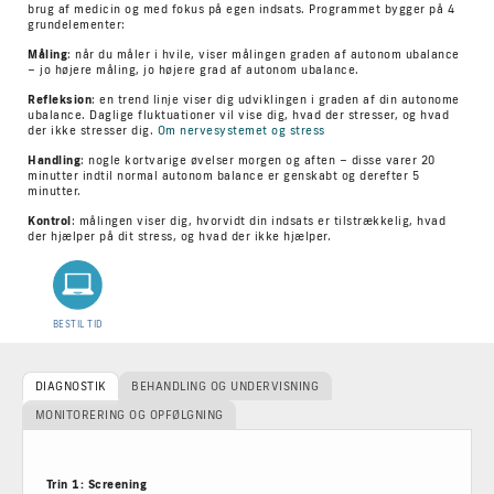
brug af medicin og med fokus på egen indsats. Programmet bygger på 4
grundelementer:
Måling
: når du måler i hvile, viser målingen graden af autonom ubalance
– jo højere måling, jo højere grad af autonom ubalance.
Refleksion
: en trend linje viser dig udviklingen i graden af din autonome
ubalance. Daglige fluktuationer vil vise dig, hvad der stresser, og hvad
der ikke stresser dig.
Om nervesystemet og stress
Handling
: nogle kortvarige øvelser morgen og aften – disse varer 20
minutter indtil normal autonom balance er genskabt og derefter 5
minutter.
Kontrol
: målingen viser dig, hvorvidt din indsats er tilstrækkelig, hvad
der hjælper på dit stress, og hvad der ikke hjælper.
BESTIL TID
DIAGNOSTIK
BEHANDLING OG UNDERVISNING
MONITORERING OG OPFØLGNING
Trin 1: Screening