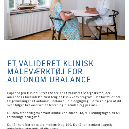
ET VALIDERET KLINISK
MÅLEVÆRKTØJ FOR
AUTONOM UBALANCE
Copenhagen Clinical Stress Score er et valideret spørgeskema, der
anvendes i forbindelse med brug af klinikkens program. Det fortæller om
følgevirkninger af autonom ubalance i din dagligdag. Fortolkningen af dit
svar følger besvarelsen af testen og tilsendes dig per mail.
Du besvarer spørgeskemaet online ved simpel JA/NEJ stillingtagen til 58
forskellige spørgsmål.
Du får herefter en score mellem 0 og 100. Du får en konkret lægelig
anbefaling svarende til din score.