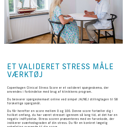
ET VALIDERET STRESS MÅLE
VÆRKTØJ
Copenhagen Clinical Stress Score er et valideret spørgeskema, der
anvendes i forbindelse med brug af klinikkens program.
Du besvarer spørgeskemaet online ved simpel JA/NEJ stillingtagen til 58
forskellige spørgsmål.
Du får herefter en score mellem 0 og 100. Denne score fortæller dig i
hvilket omfang, du har været stresset igennem så lang tid, at det har en
negativ indflydelse. Stress scoren præsenteres med en farvekode, der
indikerer sværhedsgraden af din stress. Du får en konkret lægelig
anbefaling svarende til din score.