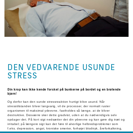
DEN VEDVARENDE USUNDE
STRESS
Din krop kan ikke kende forskel på bunkerne på bordet og en brølende
bjørn!
Og derfor kan den sunde stressreaktion hurtigt blive usund. Når
stresstilstanden bliver langvarig, vil de processer, der normalt ruster
organismen til maksimal ydeevne, fastholdes så længe, at de bliver
destruktive. Desværre sker dette gradvist, uden at du nødvendigvis selv
opdager det. På kort sigt nedsætter det din ydeevne og kan gøre dig træt og
irritabel; på længere sigt kan det føre til alvorlige helbredsproblemer som
f.eks. depression, angst, kroniske smerter, forhøjet blodtryk, åreforkalkning,
hjertesygdom og sukkersyge.